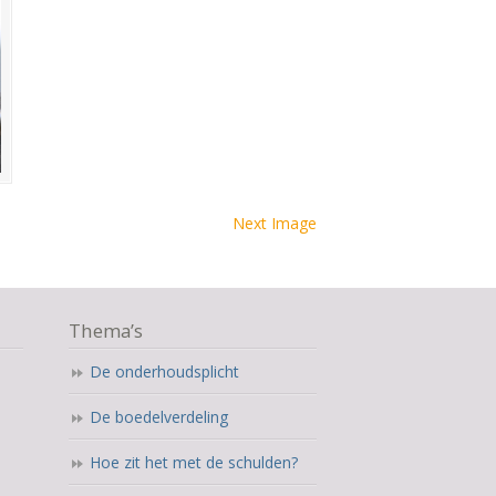
Next Image
Thema’s
De onderhoudsplicht
De boedelverdeling
Hoe zit het met de schulden?