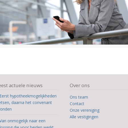
est actuele nieuws
Over ons
Eerst hypotheekmogelijkheden
Ons team
etsen, daarna het convenant
Contact
ronden
Onze vereniging
Alle vestigingen
Van onmogelijk naar een
lossing die voor beiden werkt