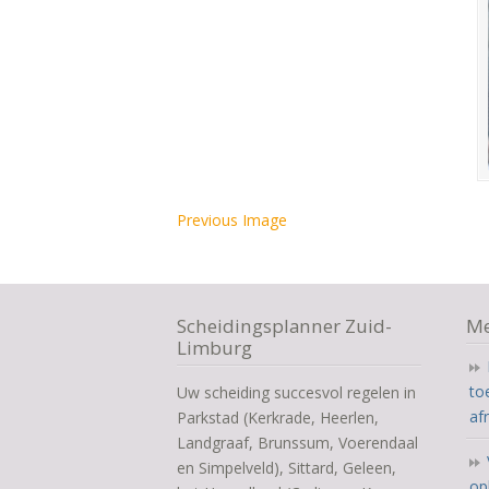
Previous Image
Scheidingsplanner Zuid-
Me
Limburg
to
Uw scheiding succesvol regelen in
af
Parkstad (Kerkrade, Heerlen,
Landgraaf, Brunssum, Voerendaal
en Simpelveld), Sittard, Geleen,
op