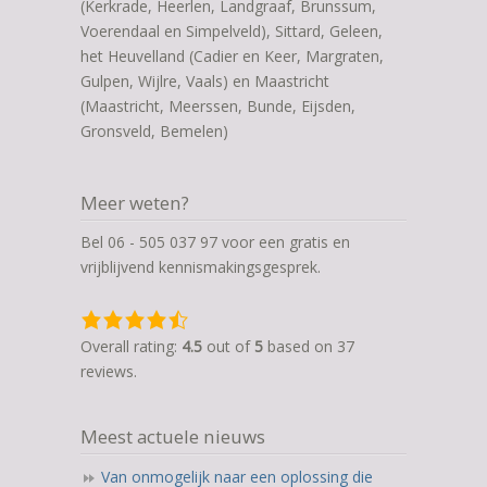
(Kerkrade, Heerlen, Landgraaf, Brunssum,
Voerendaal en Simpelveld), Sittard, Geleen,
het Heuvelland (Cadier en Keer, Margraten,
Gulpen, Wijlre, Vaals) en Maastricht
(Maastricht, Meerssen, Bunde, Eijsden,
Gronsveld, Bemelen)
Meer weten?
Bel 06 - 505 037 97 voor een gratis en
vrijblijvend kennismakingsgesprek.
4,5
rating
Overall rating:
4.5
out of
5
based on
37
based
reviews.
on
12.345
Meest actuele nieuws
ratings
Van onmogelijk naar een oplossing die