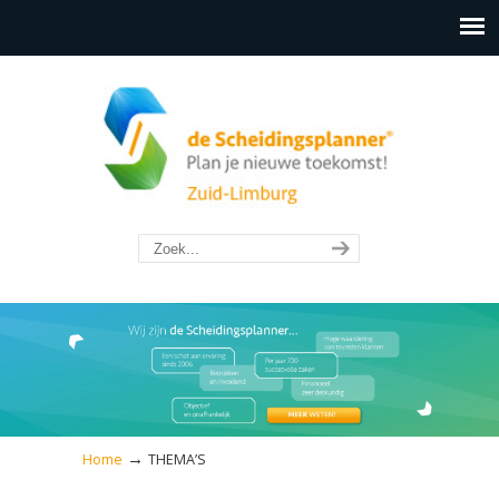
→
Home
THEMA’S