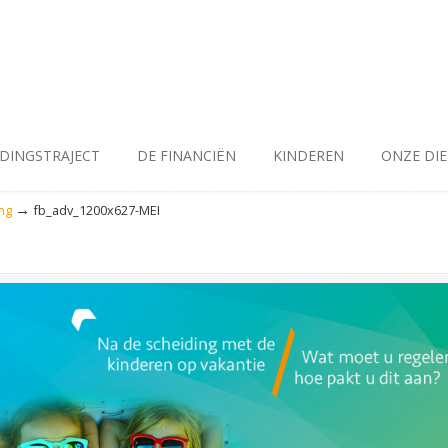
IDINGSTRAJECT
DE FINANCIËN
KINDEREN
ONZE DI
→
ng
fb_adv_1200x627-MEI