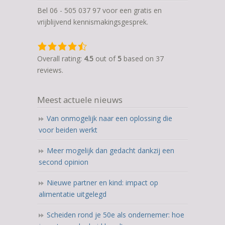
Bel 06 - 505 037 97 voor een gratis en
vrijblijvend kennismakingsgesprek.
4,5
rating
Overall rating:
4.5
out of
5
based on
37
based
reviews.
on
12.345
Meest actuele nieuws
ratings
Van onmogelijk naar een oplossing die
voor beiden werkt
Meer mogelijk dan gedacht dankzij een
second opinion
Nieuwe partner en kind: impact op
alimentatie uitgelegd
Scheiden rond je 50e als ondernemer: hoe