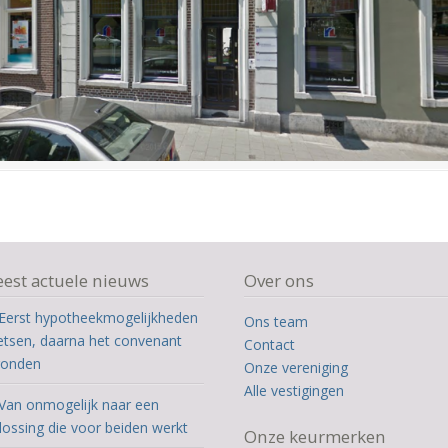
est actuele nieuws
Over ons
Eerst hypotheekmogelijkheden
Ons team
etsen, daarna het convenant
Contact
ronden
Onze vereniging
Alle vestigingen
Van onmogelijk naar een
lossing die voor beiden werkt
Onze keurmerken