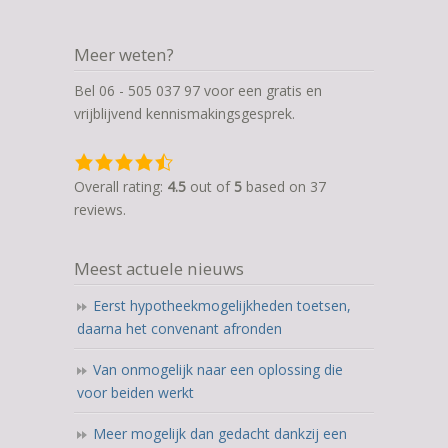
Meer weten?
Bel 06 - 505 037 97 voor een gratis en
vrijblijvend kennismakingsgesprek.
4,5
rating
Overall rating:
4.5
out of
5
based on
37
based
reviews.
on
12.345
Meest actuele nieuws
ratings
Eerst hypotheekmogelijkheden toetsen,
daarna het convenant afronden
Van onmogelijk naar een oplossing die
voor beiden werkt
Meer mogelijk dan gedacht dankzij een