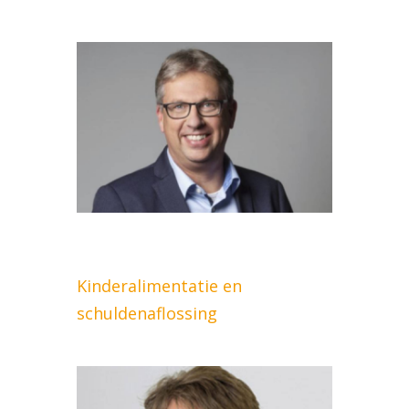
Kinderalimentatie en
schuldenaflossing