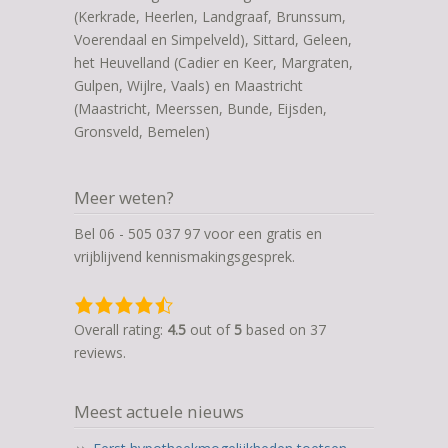
(Kerkrade, Heerlen, Landgraaf, Brunssum,
Voerendaal en Simpelveld), Sittard, Geleen,
het Heuvelland (Cadier en Keer, Margraten,
Gulpen, Wijlre, Vaals) en Maastricht
(Maastricht, Meerssen, Bunde, Eijsden,
Gronsveld, Bemelen)
Meer weten?
Bel 06 - 505 037 97 voor een gratis en
vrijblijvend kennismakingsgesprek.
4,5
rating
Overall rating:
4.5
out of
5
based on
37
based
reviews.
on
12.345
Meest actuele nieuws
ratings