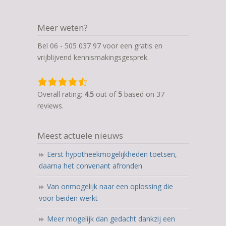
Meer weten?
Bel 06 - 505 037 97 voor een gratis en
vrijblijvend kennismakingsgesprek.
4,5
rating
Overall rating:
4.5
out of
5
based on
37
based
reviews.
on
12.345
Meest actuele nieuws
ratings
Eerst hypotheekmogelijkheden toetsen,
daarna het convenant afronden
Van onmogelijk naar een oplossing die
voor beiden werkt
Meer mogelijk dan gedacht dankzij een