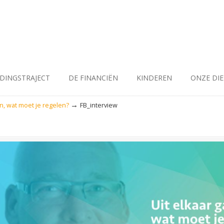
IDINGSTRAJECT
DE FINANCIËN
KINDEREN
ONZE DI
→
an, wat moet je regelen?
FB_interview