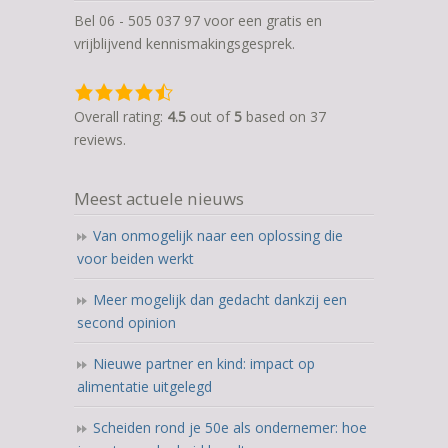
Bel 06 - 505 037 97 voor een gratis en
vrijblijvend kennismakingsgesprek.
4,5
rating
Overall rating:
4.5
out of
5
based on
37
based
reviews.
on
12.345
Meest actuele nieuws
ratings
Van onmogelijk naar een oplossing die
voor beiden werkt
Meer mogelijk dan gedacht dankzij een
second opinion
Nieuwe partner en kind: impact op
alimentatie uitgelegd
Scheiden rond je 50e als ondernemer: hoe