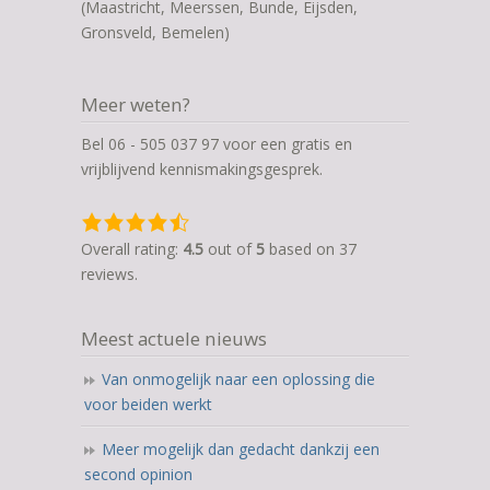
(Maastricht, Meerssen, Bunde, Eijsden,
Gronsveld, Bemelen)
Meer weten?
Bel 06 - 505 037 97 voor een gratis en
vrijblijvend kennismakingsgesprek.
4,5
rating
Overall rating:
4.5
out of
5
based on
37
based
reviews.
on
12.345
Meest actuele nieuws
ratings
Van onmogelijk naar een oplossing die
voor beiden werkt
Meer mogelijk dan gedacht dankzij een
second opinion