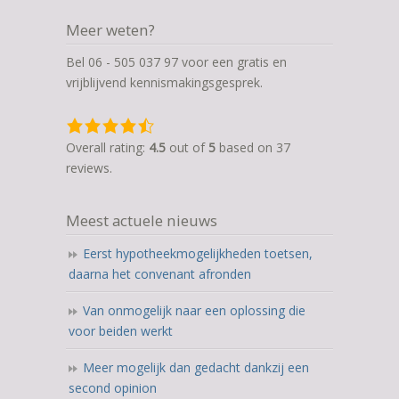
Meer weten?
Bel 06 - 505 037 97 voor een gratis en
vrijblijvend kennismakingsgesprek.
4,5
rating
Overall rating:
4.5
out of
5
based on
37
based
reviews.
on
12.345
Meest actuele nieuws
ratings
Eerst hypotheekmogelijkheden toetsen,
daarna het convenant afronden
Van onmogelijk naar een oplossing die
voor beiden werkt
Meer mogelijk dan gedacht dankzij een
second opinion