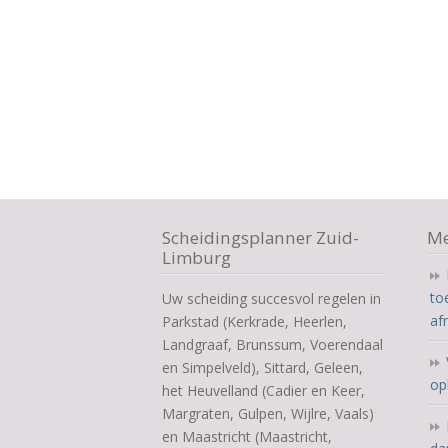
Scheidingsplanner Zuid-
Me
Limburg
to
Uw scheiding succesvol regelen in
af
Parkstad (Kerkrade, Heerlen,
Landgraaf, Brunssum, Voerendaal
en Simpelveld), Sittard, Geleen,
op
het Heuvelland (Cadier en Keer,
Margraten, Gulpen, Wijlre, Vaals)
en Maastricht (Maastricht,