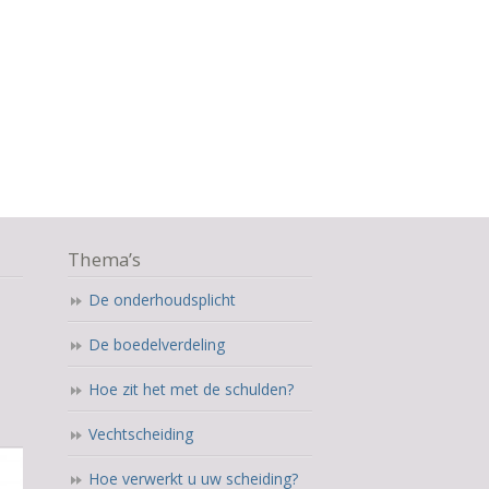
Thema’s
De onderhoudsplicht
De boedelverdeling
Hoe zit het met de schulden?
Vechtscheiding
Hoe verwerkt u uw scheiding?