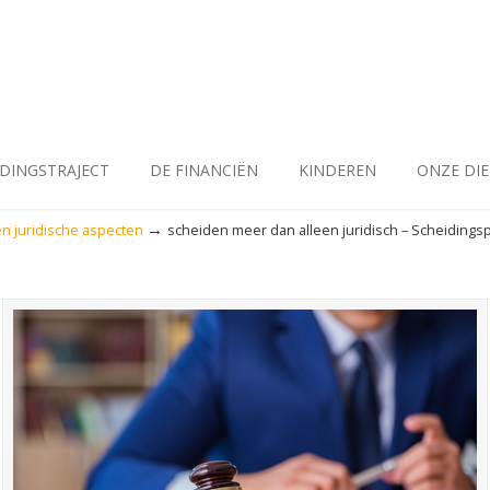
IDINGSTRAJECT
DE FINANCIËN
KINDEREN
ONZE DI
→
en juridische aspecten
scheiden meer dan alleen juridisch – Scheidings