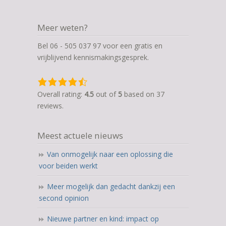
Meer weten?
Bel 06 - 505 037 97 voor een gratis en
vrijblijvend kennismakingsgesprek.
4,5
rating
Overall rating:
4.5
out of
5
based on
37
based
reviews.
on
12.345
Meest actuele nieuws
ratings
Van onmogelijk naar een oplossing die
voor beiden werkt
Meer mogelijk dan gedacht dankzij een
second opinion
Nieuwe partner en kind: impact op