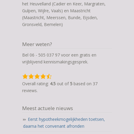
het Heuvelland (Cadier en Keer, Margraten,
Gulpen, Wijlre, Vaals) en Maastricht
(Maastricht, Meerssen, Bunde, Eijsden,
Gronsveld, Bemelen)
Meer weten?
Bel 06 - 505 037 97 voor een gratis en
vrijblijvend kennismakingsgesprek.
4,5
rating
Overall rating:
4.5
out of
5
based on
37
based
reviews.
on
12.345
Meest actuele nieuws
ratings
Eerst hypotheekmogelijkheden toetsen,
daarna het convenant afronden