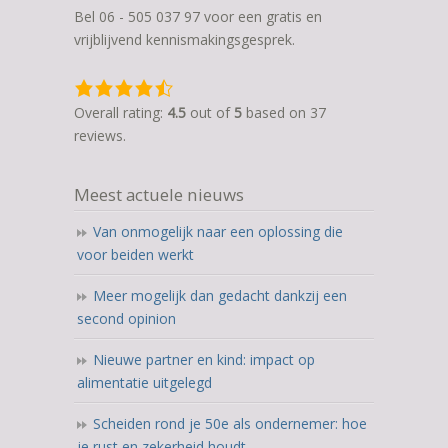
Bel 06 - 505 037 97 voor een gratis en
vrijblijvend kennismakingsgesprek.
4,5
rating
Overall rating:
4.5
out of
5
based on
37
based
reviews.
on
12.345
Meest actuele nieuws
ratings
Van onmogelijk naar een oplossing die
voor beiden werkt
Meer mogelijk dan gedacht dankzij een
second opinion
Nieuwe partner en kind: impact op
alimentatie uitgelegd
Scheiden rond je 50e als ondernemer: hoe
je rust en zekerheid houdt