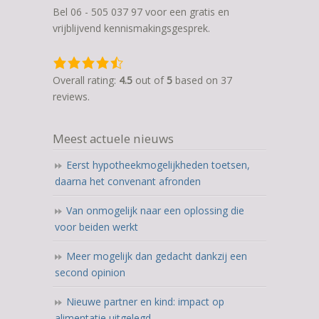
Bel 06 - 505 037 97 voor een gratis en
vrijblijvend kennismakingsgesprek.
4,5
rating
Overall rating:
4.5
out of
5
based on
37
based
reviews.
on
12.345
Meest actuele nieuws
ratings
Eerst hypotheekmogelijkheden toetsen,
daarna het convenant afronden
Van onmogelijk naar een oplossing die
voor beiden werkt
Meer mogelijk dan gedacht dankzij een
second opinion
Nieuwe partner en kind: impact op
alimentatie uitgelegd