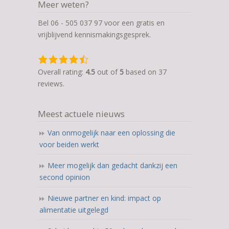
Meer weten?
Bel 06 - 505 037 97 voor een gratis en
vrijblijvend kennismakingsgesprek.
4,5
rating
Overall rating:
4.5
out of
5
based on
37
based
reviews.
on
12.345
Meest actuele nieuws
ratings
Van onmogelijk naar een oplossing die
voor beiden werkt
Meer mogelijk dan gedacht dankzij een
second opinion
Nieuwe partner en kind: impact op
alimentatie uitgelegd