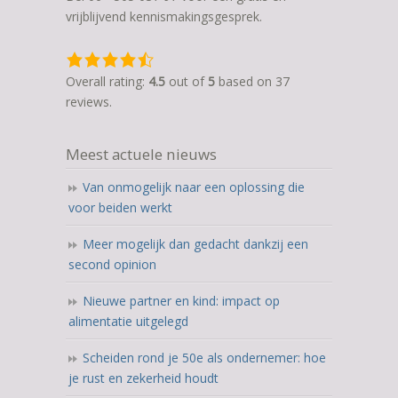
vrijblijvend kennismakingsgesprek.
4,5
rating
Overall rating:
4.5
out of
5
based on
37
based
reviews.
on
12.345
Meest actuele nieuws
ratings
Van onmogelijk naar een oplossing die
voor beiden werkt
Meer mogelijk dan gedacht dankzij een
second opinion
Nieuwe partner en kind: impact op
alimentatie uitgelegd
Scheiden rond je 50e als ondernemer: hoe
je rust en zekerheid houdt