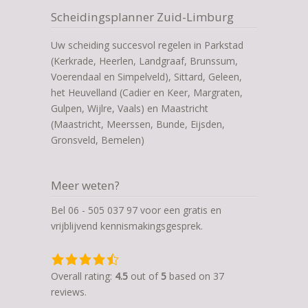
Scheidingsplanner Zuid-Limburg
Uw scheiding succesvol regelen in Parkstad
(Kerkrade, Heerlen, Landgraaf, Brunssum,
Voerendaal en Simpelveld), Sittard, Geleen,
het Heuvelland (Cadier en Keer, Margraten,
Gulpen, Wijlre, Vaals) en Maastricht
(Maastricht, Meerssen, Bunde, Eijsden,
Gronsveld, Bemelen)
Meer weten?
Bel 06 - 505 037 97 voor een gratis en
vrijblijvend kennismakingsgesprek.
4,5
rating
Overall rating:
4.5
out of
5
based on
37
based
reviews.
on