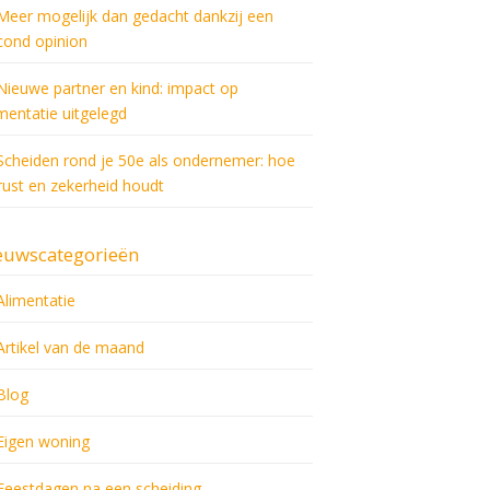
Meer mogelijk dan gedacht dankzij een
cond opinion
Nieuwe partner en kind: impact op
imentatie uitgelegd
Scheiden rond je 50e als ondernemer: hoe
 rust en zekerheid houdt
euwscategorieën
Alimentatie
Artikel van de maand
Blog
Eigen woning
Feestdagen na een scheiding