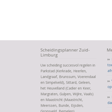
Scheidingsplanner Zuid-
Me
Limburg
to
Uw scheiding succesvol regelen in
af
Parkstad (Kerkrade, Heerlen,
Landgraaf, Brunssum, Voerendaal
en Simpelveld), Sittard, Geleen,
op
het Heuvelland (Cadier en Keer,
Margraten, Gulpen, Wijlre, Vaals)
en Maastricht (Maastricht,
da
Meerssen, Bunde, Eijsden,
Gronsveld, Bemelen)