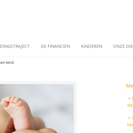
IDINGSTRAJECT
DE FINANCIËN
KINDEREN
ONZE DI
nen kind
Me
da
be