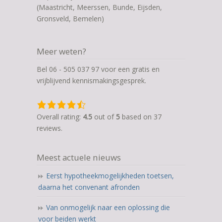
(Maastricht, Meerssen, Bunde, Eijsden,
Gronsveld, Bemelen)
Meer weten?
Bel 06 - 505 037 97 voor een gratis en
vrijblijvend kennismakingsgesprek.
4,5
rating
Overall rating:
4.5
out of
5
based on
37
based
reviews.
on
12.345
Meest actuele nieuws
ratings
Eerst hypotheekmogelijkheden toetsen,
daarna het convenant afronden
Van onmogelijk naar een oplossing die
voor beiden werkt