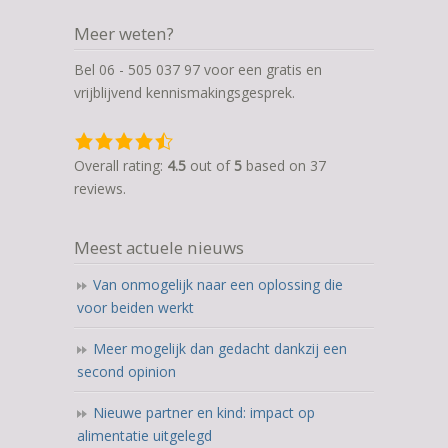
Meer weten?
Bel 06 - 505 037 97 voor een gratis en
vrijblijvend kennismakingsgesprek.
4,5
rating
Overall rating:
4.5
out of
5
based on
37
based
reviews.
on
12.345
Meest actuele nieuws
ratings
Van onmogelijk naar een oplossing die
voor beiden werkt
Meer mogelijk dan gedacht dankzij een
second opinion
Nieuwe partner en kind: impact op
alimentatie uitgelegd