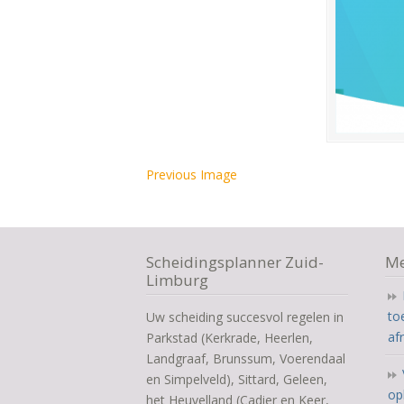
Previous Image
Scheidingsplanner Zuid-
Me
Limburg
to
Uw scheiding succesvol regelen in
af
Parkstad (Kerkrade, Heerlen,
Landgraaf, Brunssum, Voerendaal
en Simpelveld), Sittard, Geleen,
op
het Heuvelland (Cadier en Keer,