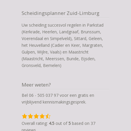
Scheidingsplanner Zuid-Limburg
Uw scheiding succesvol regelen in Parkstad
(Kerkrade, Heerlen, Landgraaf, Brunssum,
Voerendaal en Simpelveld), Sittard, Geleen,
het Heuvelland (Cadier en Keer, Margraten,
Gulpen, Wijlre, Vaals) en Maastricht
(Maastricht, Meerssen, Bunde, Eijsden,
Gronsveld, Bemelen)
Meer weten?
Bel 06 - 505 037 97 voor een gratis en
vrijblijvend kennismakingsgesprek.
4,5
rating
Overall rating:
4.5
out of
5
based on
37
based
reviews.