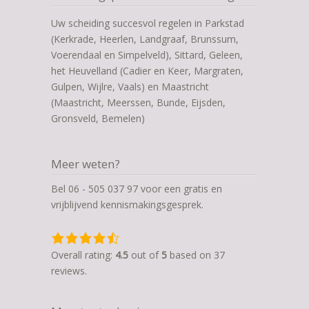
Uw scheiding succesvol regelen in Parkstad
(Kerkrade, Heerlen, Landgraaf, Brunssum,
Voerendaal en Simpelveld), Sittard, Geleen,
het Heuvelland (Cadier en Keer, Margraten,
Gulpen, Wijlre, Vaals) en Maastricht
(Maastricht, Meerssen, Bunde, Eijsden,
Gronsveld, Bemelen)
Meer weten?
Bel 06 - 505 037 97 voor een gratis en
vrijblijvend kennismakingsgesprek.
4,5
rating
Overall rating:
4.5
out of
5
based on
37
based
reviews.
on
12.345