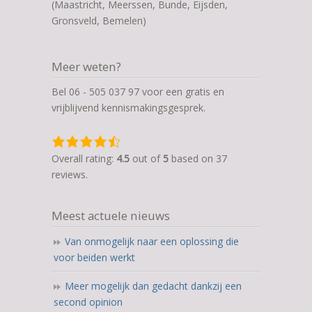
(Maastricht, Meerssen, Bunde, Eijsden,
Gronsveld, Bemelen)
Meer weten?
Bel 06 - 505 037 97 voor een gratis en
vrijblijvend kennismakingsgesprek.
4,5
rating
Overall rating:
4.5
out of
5
based on
37
based
reviews.
on
12.345
Meest actuele nieuws
ratings
Van onmogelijk naar een oplossing die
voor beiden werkt
Meer mogelijk dan gedacht dankzij een
second opinion