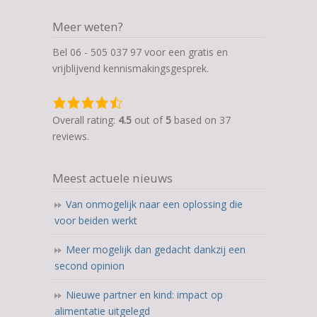
Meer weten?
Bel 06 - 505 037 97 voor een gratis en
vrijblijvend kennismakingsgesprek.
4,5
rating
Overall rating:
4.5
out of
5
based on
37
based
reviews.
on
12.345
Meest actuele nieuws
ratings
Van onmogelijk naar een oplossing die
voor beiden werkt
Meer mogelijk dan gedacht dankzij een
second opinion
Nieuwe partner en kind: impact op
alimentatie uitgelegd