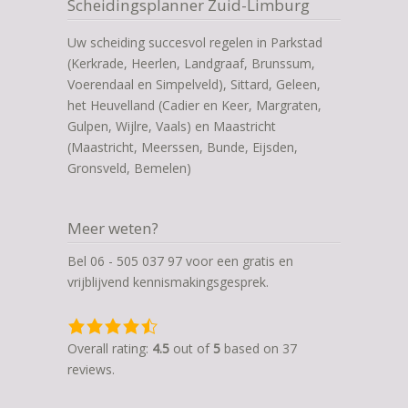
Scheidingsplanner Zuid-Limburg
Uw scheiding succesvol regelen in Parkstad
(Kerkrade, Heerlen, Landgraaf, Brunssum,
Voerendaal en Simpelveld), Sittard, Geleen,
het Heuvelland (Cadier en Keer, Margraten,
Gulpen, Wijlre, Vaals) en Maastricht
(Maastricht, Meerssen, Bunde, Eijsden,
Gronsveld, Bemelen)
Meer weten?
Bel 06 - 505 037 97 voor een gratis en
vrijblijvend kennismakingsgesprek.
4,5
rating
Overall rating:
4.5
out of
5
based on
37
based
reviews.
on