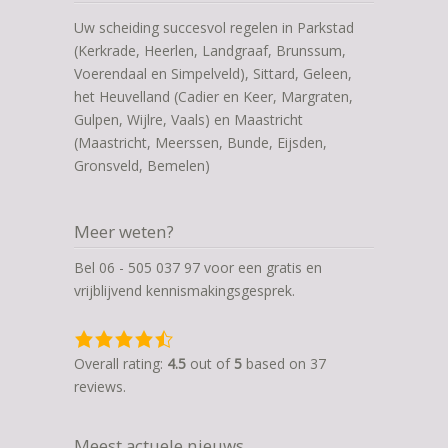
Uw scheiding succesvol regelen in Parkstad
(Kerkrade, Heerlen, Landgraaf, Brunssum,
Voerendaal en Simpelveld), Sittard, Geleen,
het Heuvelland (Cadier en Keer, Margraten,
Gulpen, Wijlre, Vaals) en Maastricht
(Maastricht, Meerssen, Bunde, Eijsden,
Gronsveld, Bemelen)
Meer weten?
Bel 06 - 505 037 97 voor een gratis en
vrijblijvend kennismakingsgesprek.
4,5
rating
Overall rating:
4.5
out of
5
based on
37
based
reviews.
on
12.345
Meest actuele nieuws