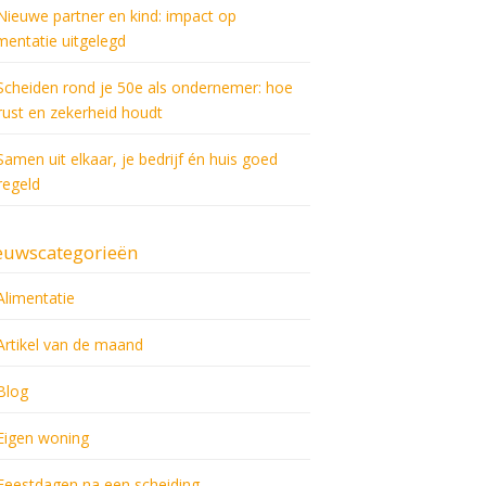
Nieuwe partner en kind: impact op
imentatie uitgelegd
Scheiden rond je 50e als ondernemer: hoe
 rust en zekerheid houdt
Samen uit elkaar, je bedrijf én huis goed
regeld
euwscategorieën
Alimentatie
Artikel van de maand
Blog
Eigen woning
Feestdagen na een scheiding