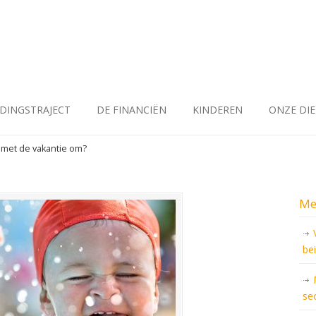
IDINGSTRAJECT
DE FINANCIËN
KINDEREN
ONZE DI
 met de vakantie om?
Me
be
se