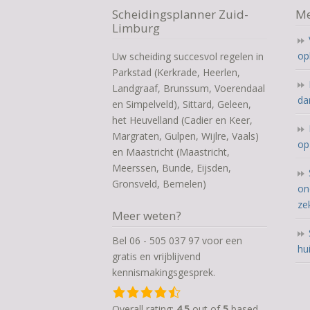
Scheidingsplanner Zuid-
Me
Limburg
op
Uw scheiding succesvol regelen in
Parkstad (Kerkrade, Heerlen,
Landgraaf, Brunssum, Voerendaal
da
en Simpelveld), Sittard, Geleen,
het Heuvelland (Cadier en Keer,
Margraten, Gulpen, Wijlre, Vaals)
op
en Maastricht (Maastricht,
Meerssen, Bunde, Eijsden,
Gronsveld, Bemelen)
on
ze
Meer weten?
Bel 06 - 505 037 97 voor een
hu
gratis en vrijblijvend
kennismakingsgesprek.
4,5
rating
Overall rating:
4.5
out of
5
based