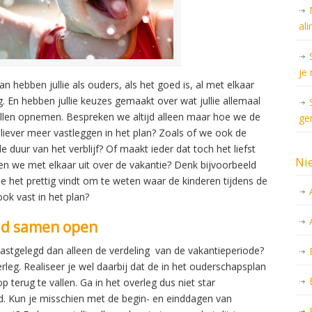
al
je
n hebben jullie als ouders, als het goed is, al met elkaar
. En hebben jullie keuzes gemaakt over wat jullie allemaal
illen opnemen. Bespreken we altijd alleen maar hoe we de
ge
 liever meer vastleggen in het plan? Zoals of we ook de
uur van het verblijf? Of maakt ieder dat toch het liefst
Ni
len we met elkaar uit over de vakantie? Denk bijvoorbeeld
je het prettig vindt om te weten waar de kinderen tijdens de
ook vast in het plan?
ijd samen open
astgelegd dan alleen de verdeling van de vakantieperiode?
rleg. Realiseer je wel daarbij dat de in het ouderschapsplan
terug te vallen. Ga in het overleg dus niet star
d. Kun je misschien met de begin- en einddagen van