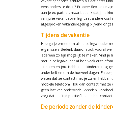
vakantieperiodes schuiven als dat beter uitk
eens anders te doen? Probeer flexibel te zij
aan je ex-partner, maar bedenk dat jij je kind
van jullie vakantieoverleg. Laat andere confl
afgesproken vakantieregeling blijvend onge
Tijdens de vakantie
Hoe ga je ermee om als je collega-ouder met j
erg missen. Bedenk daarom ook vooraf welk
iedereen zo fijn mogelijk te maken. Vind je
met je collega-ouder af hoe vaak er telefon
kinderen en jou. Hebben de kinderen nog gee
ander belt en om de hoeveel dagen. En besp
weten dat ze contact met je zullen hebben t
mobiele telefoon? Hou dan contact met ze 
geen last van ondervindt. Spreek bijvoorbe
zorg dat je altijd positief bent in het contac
De periode zonder de kinder