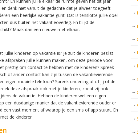
omt? En kunnen jullie elkaar de ruimte geven het dit jaar
n en denk niet vanuit de gedachte dat je alweer toegeeft
eren een heerlijke vakantie gunt. Dat is tenslotte jullie doel
icten dus buiten het vakantieoverleg. En blijkt de
schikt? Maak dan een nieuwe met elkaar.
ullie kinderen op vakantie is? Je zult de kinderen beslist
e afspraken jullie kunnen maken, om deze periode voor
 het prettig om contact te hebben met de kinderen? Spreek
isch of ander contact kan zijn tussen de vakantievierende
n eigen mobiele telefoon? Spreek onderling af of jij of de
reek deze afspraak ook met je kinderen, zodat zij ook
ijdens de vakantie. Hebben de kinderen wel een eigen
op een dusdanige manier dat de vakantievierende ouder er
eld een vast moment af waarop je een sms of app stuurt. En
t met de kinderen.
en