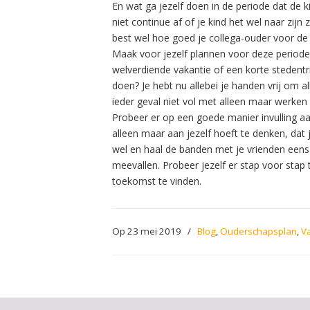
En wat ga jezelf doen in de periode dat de k
niet continue af of je kind het wel naar zijn
best wel hoe goed je collega-ouder voor de ki
Maak voor jezelf plannen voor deze periode.
welverdiende vakantie of een korte stedentri
doen? Je hebt nu allebei je handen vrij om a
ieder geval niet vol met alleen maar werken
Probeer er op een goede manier invulling aa
alleen maar aan jezelf hoeft te denken, dat 
wel en haal de banden met je vrienden eens e
meevallen. Probeer jezelf er stap voor stap
toekomst te vinden.
Op 23 mei 2019
/
Blog
,
Ouderschapsplan
,
V