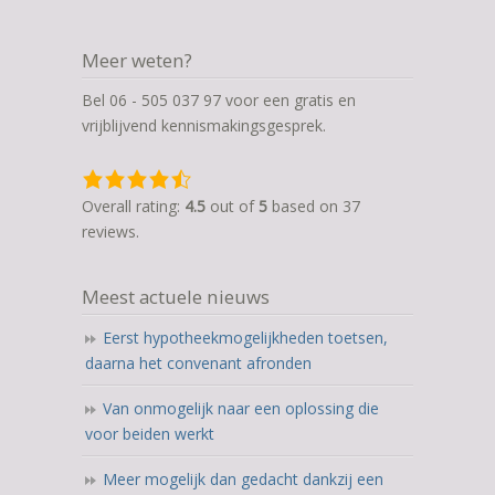
Meer weten?
Bel 06 - 505 037 97 voor een gratis en
vrijblijvend kennismakingsgesprek.
4,5
rating
Overall rating:
4.5
out of
5
based on
37
based
reviews.
on
12.345
Meest actuele nieuws
ratings
Eerst hypotheekmogelijkheden toetsen,
daarna het convenant afronden
Van onmogelijk naar een oplossing die
voor beiden werkt
Meer mogelijk dan gedacht dankzij een