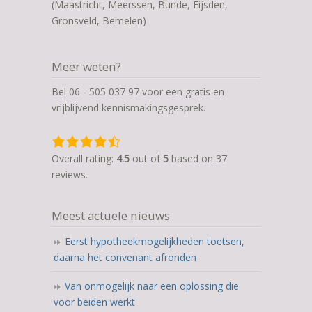
(Maastricht, Meerssen, Bunde, Eijsden,
Gronsveld, Bemelen)
Meer weten?
Bel 06 - 505 037 97 voor een gratis en
vrijblijvend kennismakingsgesprek.
4,5
rating
Overall rating:
4.5
out of
5
based on
37
based
reviews.
on
12.345
Meest actuele nieuws
ratings
Eerst hypotheekmogelijkheden toetsen,
daarna het convenant afronden
Van onmogelijk naar een oplossing die
voor beiden werkt