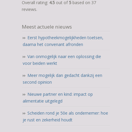
rating
Overall rating:
4.5
out of
5
based on
37
based
reviews.
on
12.345
Meest actuele nieuws
ratings
Eerst hypotheekmogelijkheden toetsen,
daarna het convenant afronden
Van onmogelijk naar een oplossing die
voor beiden werkt
Meer mogelijk dan gedacht dankzij een
second opinion
Nieuwe partner en kind: impact op
alimentatie uitgelegd
Scheiden rond je 50e als ondernemer: hoe
je rust en zekerheid houdt