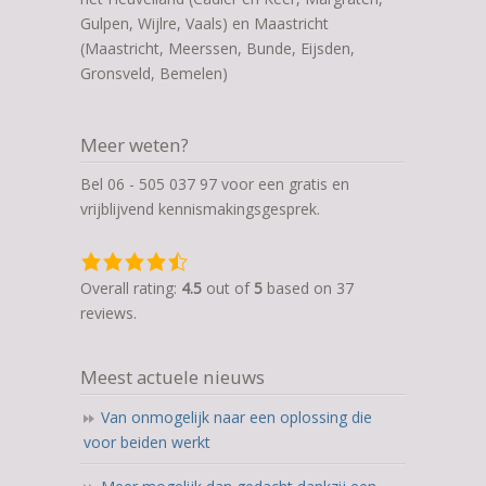
Gulpen, Wijlre, Vaals) en Maastricht
(Maastricht, Meerssen, Bunde, Eijsden,
Gronsveld, Bemelen)
Meer weten?
Bel 06 - 505 037 97 voor een gratis en
vrijblijvend kennismakingsgesprek.
4,5
rating
Overall rating:
4.5
out of
5
based on
37
based
reviews.
on
12.345
Meest actuele nieuws
ratings
Van onmogelijk naar een oplossing die
voor beiden werkt